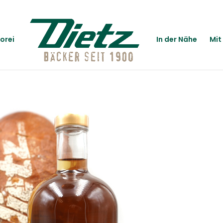
orei
In der Nähe
Mit