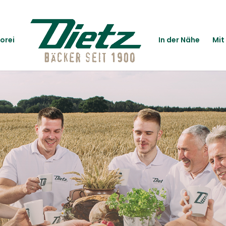
orei
In der Nähe
Mit