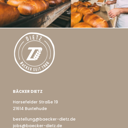
BÄCKER DIETZ
Harsefelder Straße 19
21614 Buxtehude
bestellung@baecker-dietz.de
jobs@baecker-dietz.de